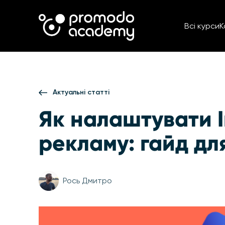
Всі курси
К
Актуальні статті
Як налаштувати I
рекламу: гайд дл
Рось Дмитро