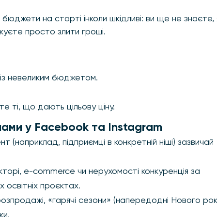
бюджети на старті інколи шкідливі: ви ще не знаєте, 
икуєте просто злити гроші.
 із невеликим бюджетом.
е ті, що дають цільову ціну.
лами у Facebook та Instagram
т (наприклад, підприємці в конкретній ніші) зазвичай
.
торі, e-commerce чи нерухомості конкуренція за
х освітніх проєктах.
озпродажі, «гарячі сезони» (напередодні Нового рок
ки.