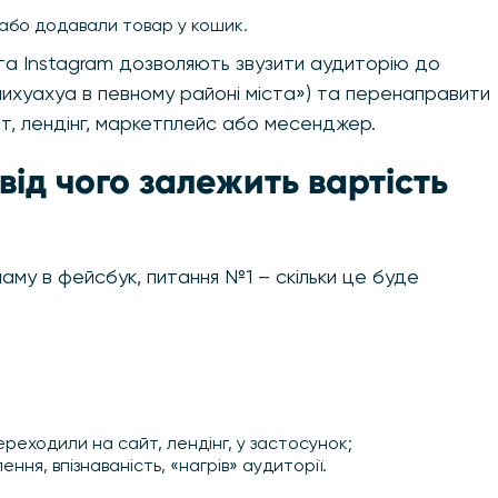
і або додавали товар у кошик.
 та Instagram дозволяють звузити аудиторію до
чихуахуа в певному районі міста») та перенаправити
айт, лендінг, маркетплейс або месенджер.
від чого залежить вартість
аму в фейсбук, питання №1 – скільки це буде
реходили на сайт, лендінг, у застосунок;
ення, впізнаваність, «нагрів» аудиторії.