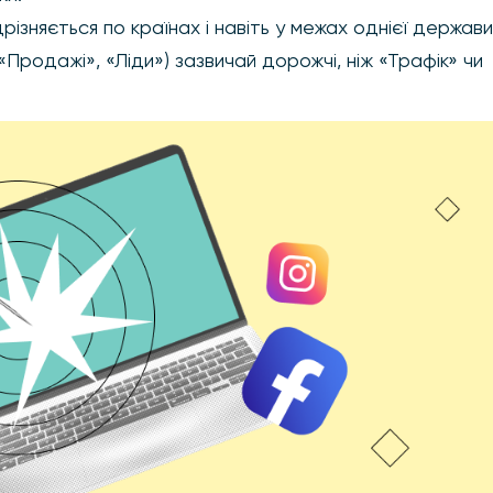
ізняється по країнах і навіть у межах однієї держави
(«Продажі», «Ліди») зазвичай дорожчі, ніж «Трафік» чи