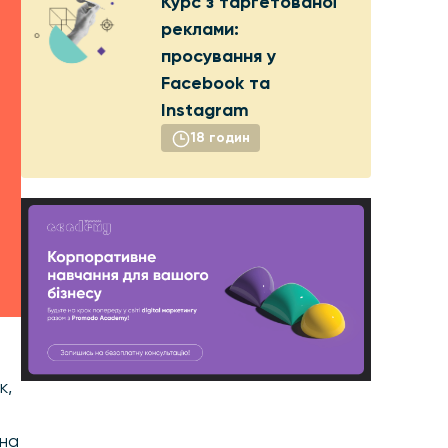
Курс з таргетованої
реклами:
просування у
Facebook та
Instagram
18 годин
к,
она