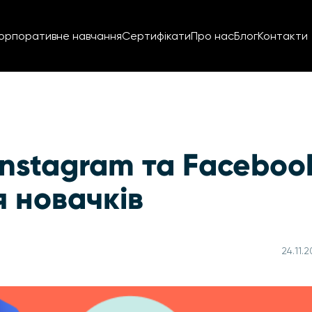
орпоративне навчання
Сертифікати
Про нас
Блог
Контакти
nstagram та Faceboo
я новачків
24.11.