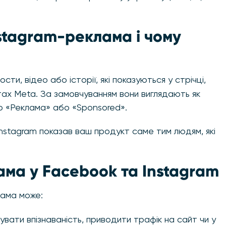
stagram-реклама і чому
сти, відео або історії, які показуються у стрічці,
нтах Meta. За замовчуванням вони виглядають як
ю «Реклама» або «Sponsored».
Instagram показав ваш продукт саме тим людям, які
ама у Facebook та Instagram
лама може:
вати впізнаваність, приводити трафік на сайт чи у