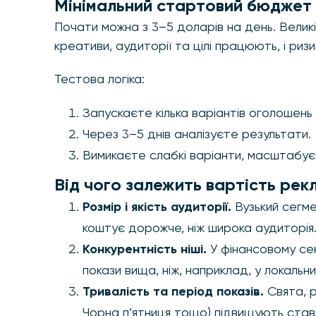
Мінімальний стартовий бюджет
Почати можна з 3–5 доларів на день. Великі 
креативи, аудиторії та цілі працюють, і риз
Тестова логіка:
Запускаєте кілька варіантів оголошень
Через 3–5 днів аналізуєте результати.
Вимикаєте слабкі варіанти, масштабуєт
Від чого залежить вартість рек
Розмір і якість аудиторії.
Вузький сегмен
коштує дорожче, ніж широка аудиторія
Конкурентність ніші.
У фінансовому сек
покази вища, ніж, наприклад, у локальни
Тривалість та період показів.
Свята, р
Чорна п’ятниця тощо) підвищують став