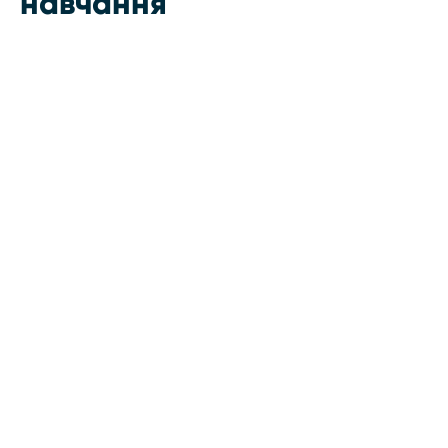
навчання
15000
11500 грн
Project Manager в
маркетингу
Online
Курс
Платно
10/8/2026
пн, ср
7900 грн
AI в SEO:
Автоматизація
рутини