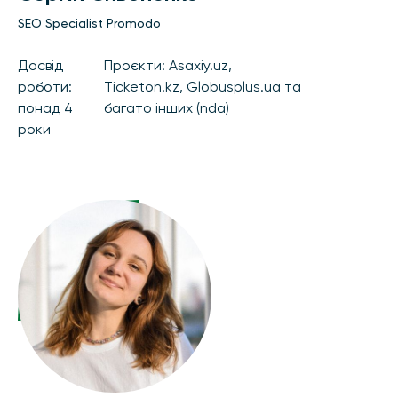
SEO Specialist Promodo
Досвід
Проєкти: Asaxiy.uz,
роботи:
Ticketon.kz, Globusplus.ua та
понад 4
багато інших (nda)
роки