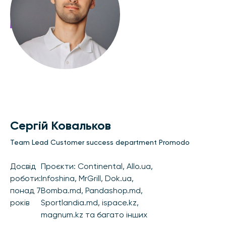
Сергій Ковальков
Team Lead Customer success department Promodo
Досвід
Проєкти: Continental, Allo.ua,
роботи:
Infoshina, MrGrill, Dok.ua,
понад 7
Bomba.md, Pandashop.md,
років
Sportlandia.md, ispace.kz,
magnum.kz та багато інших