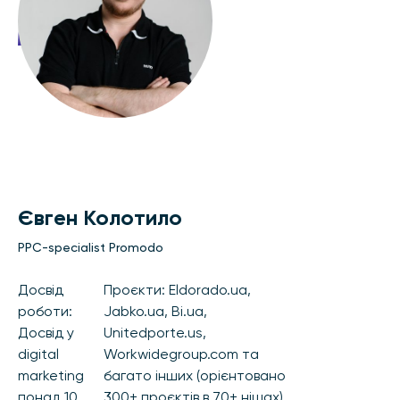
Євген Колотило
PPC-specialist Promodo
Досвід
Проєкти: Eldorado.ua,
роботи:
Jabko.ua, Bi.ua,
Досвід у
Unitedporte.us,
digital
Workwidegroup.com та
marketing
багато інших (орієнтовано
понад 10
300+ проєктів в 70+ нішах)