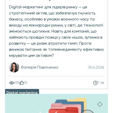
Digital-маркетинг для лідерів ринку — це
стратегічний актив, що забезпечує гнучкість
бізнесу, особливо в умовах воєнного часу та
виходу на міжнародні ринки, у світі, де технології
змінюються щотижня. Навіть для компаній, що
займають провідні позиції у своїх нішах, зупинка в
розвитку — це ризик втратити темп. Проте
виникає питання: як топменеджменту ефективно
керувати цим активом?
Валерія Павліченко
30.4.2026
618
12
7 хв
Digital marketing