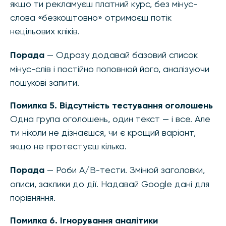
якщо ти рекламуєш платний курс, без мінус-
слова «безкоштовно» отримаєш потік
нецільових кліків.
Порада
— Одразу додавай базовий список
мінус-слів і постійно поповнюй його, аналізуючи
пошукові запити.
Помилка 5. Відсутність тестування оголошень
Одна група оголошень, один текст — і все. Але
ти ніколи не дізнаєшся, чи є кращий варіант,
якщо не протестуєш кілька.
Порада
— Роби A/B-тести. Змінюй заголовки,
описи, заклики до дії. Надавай Google дані для
порівняння.
Помилка 6. Ігнорування аналітики