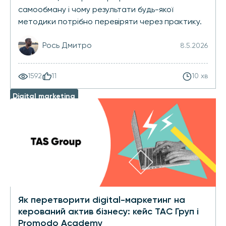
самообману і чому результати будь-якої
методики потрібно перевіряти через практику.
Рось Дмитро
8.5.2026
1592
11
10 хв
Digital marketing
Як перетворити digital-маркетинг на
керований актив бізнесу: кейс ТАС Груп і
Promodo Academy