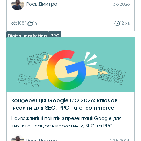
Рось Дмитро
3.6.2026
1084
14
12 хв
Digital marketing
PPC
Конференція Google I/O 2026: ключові
інсайти для SEO, PPC та e-commerce
Найважливіші поінтіи з презентації Google для
тих, кто працює в маркетингу, SEO та PPC.
Рось Дмитро
22.5.2026