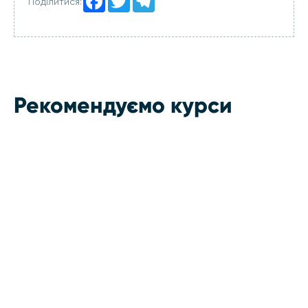
Поділитися:
Рекомендуємо курси
Курс з контекстної
реклами для
початківців (Junior
PPC)
38 годин