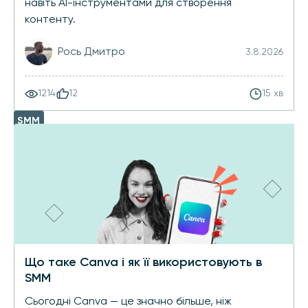
навіть AI-інструментами для створення
контенту.
Рось Дмитро
3.8.2026
1214
12
15 хв
SMM
Що таке Canva і як її використовують в
SMM
Сьогодні Canva — це значно більше, ніж