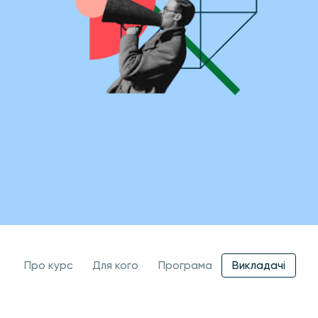
Про курс
Для кого
Програма
Викладачi
Як