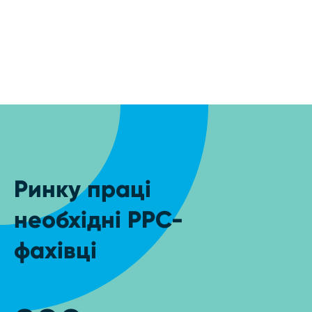
Ринку праці
необхідні PPC-
фахівці