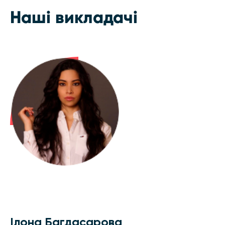
Наші викладачі
Ілона Багдасарова