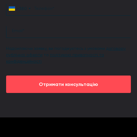
+380
Надсилаючи заявку, ви погоджуєтесь з умовами
дoгoвоpу
публічнoї oфepти
та
політикою приватності та
конфіденційності