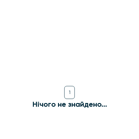
4500 грн
Threads: Як
працюють
алгоритми у 2026?
Курс
Платно
SMM
Online
15/9/2026
вт, чт
1
Нічого не знайдено...