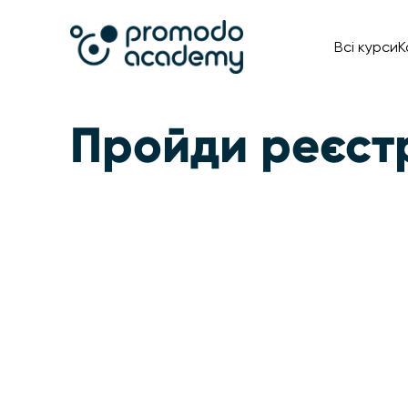
Всі курси
К
Пройди реєст