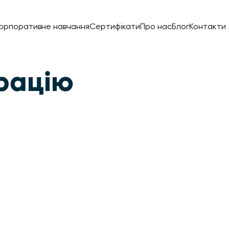
орпоративне навчання
Сертифікати
Про нас
Блог
Контакти
рацію