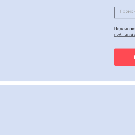
Надсилаюч
публічної
ери