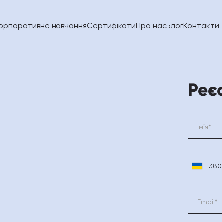
орпоративне навчання
Сертифікати
Про нас
Блог
Контакти
Реє
+380