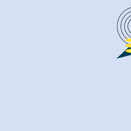
Ціна:
Безкоштовно
де