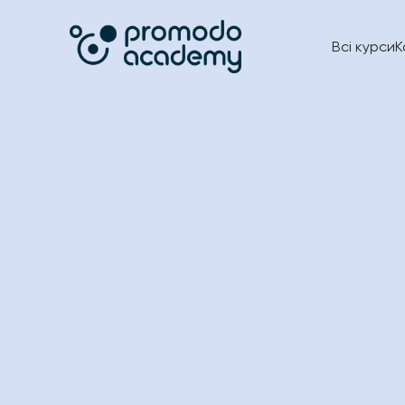
Всі курси
К