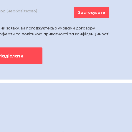
Застосувати
и заявку, ви погоджуєтесь з умовами
договору
 оферти
та
політикою приватності та конфіденційності
Надіслати