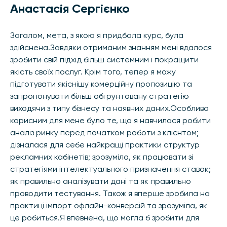
Анастасія Сергієнко
Загалом, мета, з якою я придбала курс, була
здійснена.Завдяки отриманим знанням мені вдалося
зробити свій підхід більш системним і покращити
якість своїх послуг. Крім того, тепер я можу
підготувати якіснішу комерційну пропозицію та
запропонувати більш обгрунтовану стратегію
виходячи з типу бізнесу та наявних даних.Особливо
корисним для мене було те, що я навчилася робити
аналіз ринку перед початком роботи з клієнтом;
дізналася для себе найкращі практики структур
рекламних кабінетів; зрозуміла, як працювати зі
стратегіями інтелектуального призначення ставок;
як правильно аналізувати дані та як правильно
проводити тестування. Також я вперше зробила на
практиці імпорт офлайн-конверсій та зрозуміла, як
це робиться.Я впевнена, що могла б зробити для