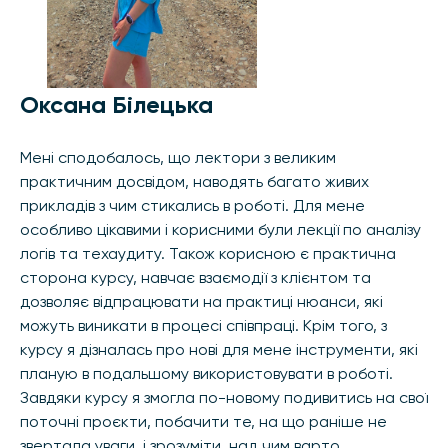
Оксана Білецька
Мені сподобалось, що лектори з великим
практичним досвідом, наводять багато живих
прикладів з чим стикались в роботі. Для мене
особливо цікавими і корисними були лекції по аналізу
логів та техаудиту. Також корисною є практична
сторона курсу, навчає взаємодії з клієнтом та
дозволяє відпрацювати на практиці нюанси, які
можуть виникати в процесі співпраці. Крім того, з
курсу я дізналась про нові для мене інструменти, які
планую в подальшому використовувати в роботі.
Завдяки курсу я змогла по-новому подивитись на свої
поточні проєкти, побачити те, на що раніше не
звертала уваги, і зрозуміти, над чим варто