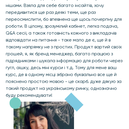
нішами. Взяла для себе багато інсайтів, хочу
передивитися ще раз деякі теми, ще раз
переосмислити, бо впевнена ще щось почерпну для
роботи. В цілому, зрозумілий кабінет, легка подача,
Q&A сесії, а також готовність кожного з викладачів
відповідати на питання - таке мало де є, ще й в
такому напрямку не з простих. Продукт вартий своїх
грошей, я, як бренд менеджер, багато працюю з
підрядниками і шукала інформацію для роботи через
гугл, аішку, десь міні курси і т.д. Тому для мене ваш
курс, де в одному місці зібрано буквально все ще й
пояснено простою мовою - це скарб. дуже дякую за
такий продукт на українському ринку, однозначно
буду рекомендувати!