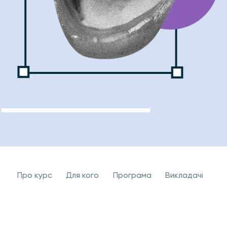
Про курс
Для кого
Програма
Викладачi
Як