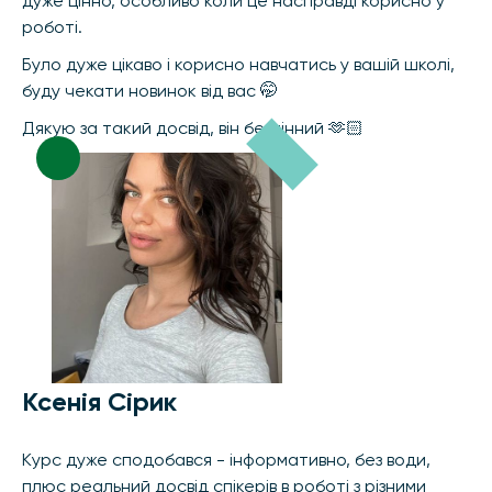
дуже цінно, особливо коли це насправді корисно у
роботі.
Було дуже цікаво і корисно навчатись у вашій школі,
буду чекати новинок від вас 🤭
Дякую за такий досвід, він безцінний 🫶🏻
Ксенія Сірик
Курс дуже сподобався - інформативно, без води,
плюс реальний досвід спікерів в роботі з різними