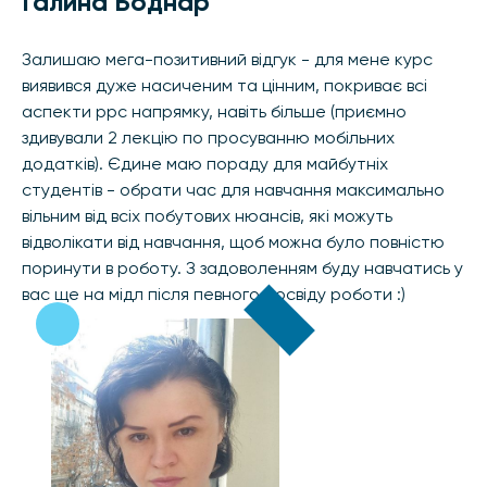
Галина Боднар
Залишаю мега-позитивний відгук - для мене курс
виявився дуже насиченим та цінним, покриває всі
аспекти ppc напрямку, навіть більше (приємно
здивували 2 лекцію по просуванню мобільних
додатків). Єдине маю пораду для майбутніх
студентів - обрати час для навчання максимально
вільним від всіх побутових нюансів, які можуть
відволікати від навчання, щоб можна було повністю
поринути в роботу. З задоволенням буду навчатись у
вас ще на мідл після певного досвіду роботи :)