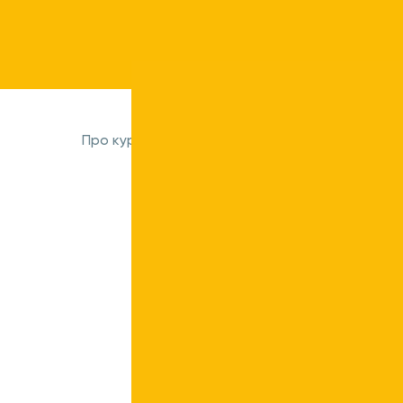
Про курс
Для кого
Програма
Виклада