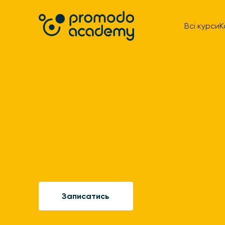
Всі курси
К
Записатись