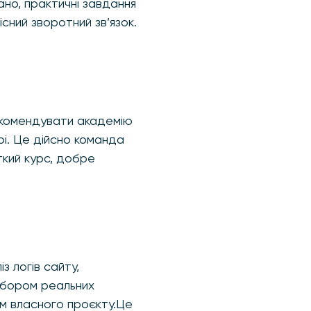
ано, практичні завдання
сний зворотний зв’язок.
рекомендувати академію
рі. Це дійсно команда
ткий курс, добре
з логів сайту,
озбором реальних
ом власного проєкту.Це