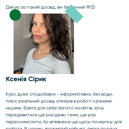
Дякую за такий досвід, він безцінний 🫶🏻
Ксенія Сірик
Курс дуже сподобався - інформативно, без води,
плюс реальний досвід спікерів в роботі з різними
нішами. Взяла для себе багато інсайтів, хочу
передивитися ще раз деякі теми, ще раз
переосмислити, бо впевнена ще щось почерпну для
роботи. В цілому, зрозумілий кабінет, легка подача,