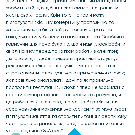
здійснена.Завдяки отриманим знанням мені вдалося
зробити свій підхід більш системним і покращити
якість своїх послуг. Крім того, тепер я можу
підготувати якіснішу комерційну пропозицію та
запропонувати більш обгрунтовану стратегію
виходячи з типу бізнесу та наявних даних.Особливо
корисним для мене було те, що я навчилася робити
аналіз ринку перед початком роботи з клієнтом;
дізналася для себе найкращі практики структур
рекламних кабінетів; зрозуміла, як працювати зі
стратегіями інтелектуального призначення ставок;
як правильно аналізувати дані та як правильно
проводити тестування. Також я вперше зробила на
практиці імпорт офлайн-конверсій та зрозуміла, як
це робиться.Я впевнена, що могла б зробити для
себе навчання максимально корисним за можливості
відвідувати заняття та ставити питання в реальному
часі, проте отримала відповіді на основні питання в
чаті та під час Q&A сесії.