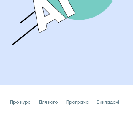
Про курс
Для кого
Програма
Викладачi
Як