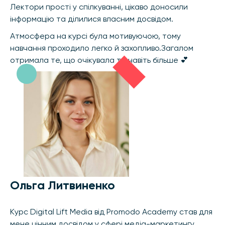
Лектори прості у спілкуванні, цікаво доносили
інформацію та ділилися власним досвідом.
Атмосфера на курсі була мотивуючою, тому
навчання проходило легко й захопливо.Загалом
отримала те, що очікувала та навіть більше 💕
Ольга Литвиненко
Курс Digital Lift Media від Promodo Academy став для
мене цінним досвідом у сфері медіа-маркетингу.