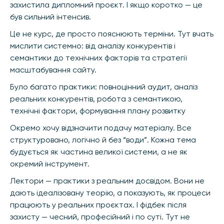
захистила дипломний проєкт. І якщо коротко — це
був сильний інтенсив.
Це не курс, де просто пояснюють терміни. Тут вчать
мислити системно: від аналізу конкурентів і
семантики до технічних факторів та стратегії
масштабування сайту.
Було багато практики: повноцінний аудит, аналіз
реальних конкурентів, робота з семантикою,
технічні фактори, формування плану розвитку
Окремо хочу відзначити подачу матеріалу. Все
структуровано, логічно й без “води”. Кожна тема
будується як частина великої системи, а не як
окремий інструмент.
Лектори — практики з реальним досвідом. Вони не
дають ідеалізовану теорію, а показують, як процеси
працюють у реальних проєктах. І фідбек після
захисту — чесний, професійний і по суті. Тут не