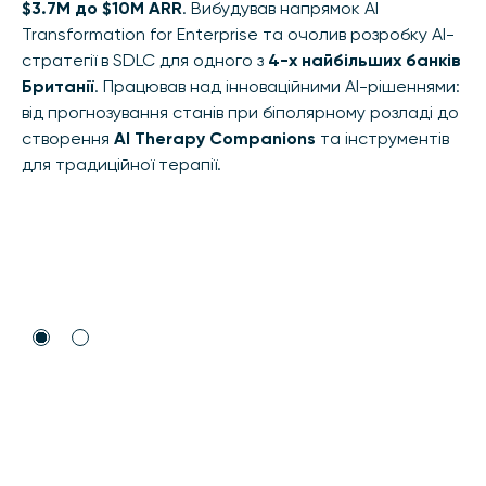
$3.7M до $10M ARR
. Вибудував напрямок AI
Transformation for Enterprise та очолив розробку AI-
стратегії в SDLC для одного з
4-х найбільших банків
Британії
. Працював над інноваційними AI-рішеннями:
від прогнозування станів при біполярному розладі до
створення
AI Therapy Companions
та інструментів
для традиційної терапії.