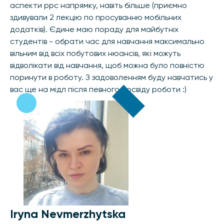
аспекти ppc напрямку, навіть більше (приємно
здивували 2 лекцію по просуванню мобільних
додатків). Єдине маю пораду для майбутніх
студентів - обрати час для навчання максимально
вільним від всіх побутових нюансів, які можуть
відволікати від навчання, щоб можна було повністю
поринути в роботу. З задоволенням буду навчатись у
вас ще на мідл після певного досвіду роботи :)
Iryna Nevmerzhytska