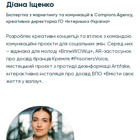
Діана Іщенко
Експертка з маркетингу та комунікацій в Compions.Agency,
креативна директорка ГО «Інтерньюз-Україна»
Розробляє креативні концепції та втілює з командою
комунікаційні проєкти для соціальних змін. Серед них
– відзнака для молоді «ВплиWOWці», AR-застосунок
про досвід бранців Кремля #PrisonersVoice,
мистецький проєкт з протидії дезінформації Artifake,
інтерактивна інсталяція про досвід ВПО «Вмісти своє
життя у валізу».