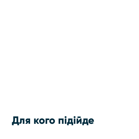
Розстрочка:
Моно до
3-х платежів
Для кого підійде