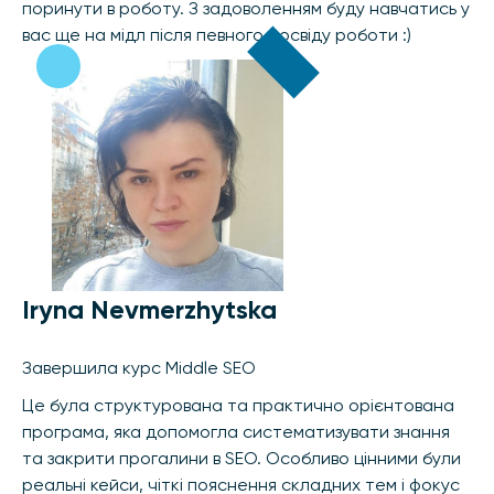
поринути в роботу. З задоволенням буду навчатись у
вас ще на мідл після певного досвіду роботи :)
Iryna Nevmerzhytska
Завершила курс Middle SEO
Це була структурована та практично орієнтована
програма, яка допомогла систематизувати знання
та закрити прогалини в SEO. Особливо цінними були
реальні кейси, чіткі пояснення складних тем і фокус