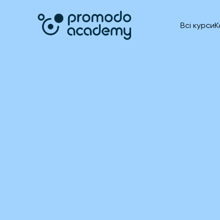
Всі курси
К