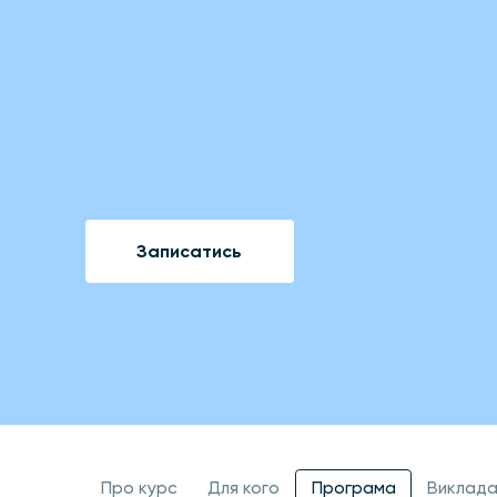
Записатись
Про курс
Для кого
Програма
Виклада