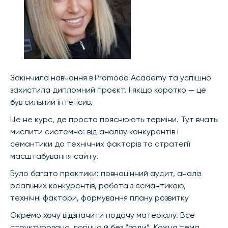
Закінчила навчання в Promodo Academy та успішно
захистила дипломний проєкт. І якщо коротко — це
був сильний інтенсив.
Це не курс, де просто пояснюють терміни. Тут вчать
мислити системно: від аналізу конкурентів і
семантики до технічних факторів та стратегії
масштабування сайту.
Було багато практики: повноцінний аудит, аналіз
реальних конкурентів, робота з семантикою,
технічні фактори, формування плану розвитку
Окремо хочу відзначити подачу матеріалу. Все
структуровано, логічно й без “води”. Кожна тема