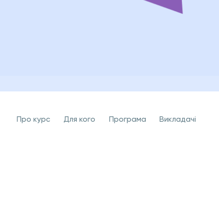
Про курс
Для кого
Програма
Викладачi
Як