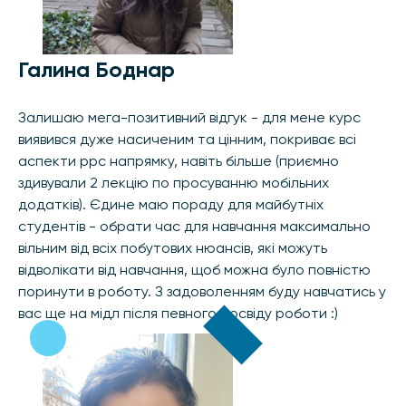
Галина Боднар
Залишаю мега-позитивний відгук - для мене курс
виявився дуже насиченим та цінним, покриває всі
аспекти ppc напрямку, навіть більше (приємно
здивували 2 лекцію по просуванню мобільних
додатків). Єдине маю пораду для майбутніх
студентів - обрати час для навчання максимально
вільним від всіх побутових нюансів, які можуть
відволікати від навчання, щоб можна було повністю
поринути в роботу. З задоволенням буду навчатись у
вас ще на мідл після певного досвіду роботи :)