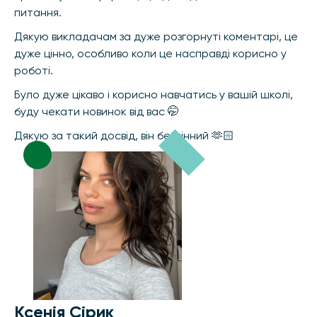
питання.
Дякую викладачам за дуже розгорнуті коментарі, це
дуже цінно, особливо коли це насправді корисно у
роботі.
Було дуже цікаво і корисно навчатись у вашій школі,
буду чекати новинок від вас 🤭
Дякую за такий досвід, він безцінний 🫶🏻
Ксенія Сірик