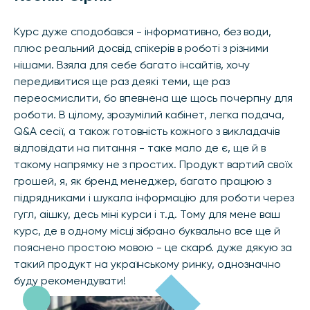
Курс дуже сподобався - інформативно, без води,
плюс реальний досвід спікерів в роботі з різними
нішами. Взяла для себе багато інсайтів, хочу
передивитися ще раз деякі теми, ще раз
переосмислити, бо впевнена ще щось почерпну для
роботи. В цілому, зрозумілий кабінет, легка подача,
Q&A сесії, а також готовність кожного з викладачів
відповідати на питання - таке мало де є, ще й в
такому напрямку не з простих. Продукт вартий своїх
грошей, я, як бренд менеджер, багато працюю з
підрядниками і шукала інформацію для роботи через
гугл, аішку, десь міні курси і т.д. Тому для мене ваш
курс, де в одному місці зібрано буквально все ще й
пояснено простою мовою - це скарб. дуже дякую за
такий продукт на українському ринку, однозначно
буду рекомендувати!