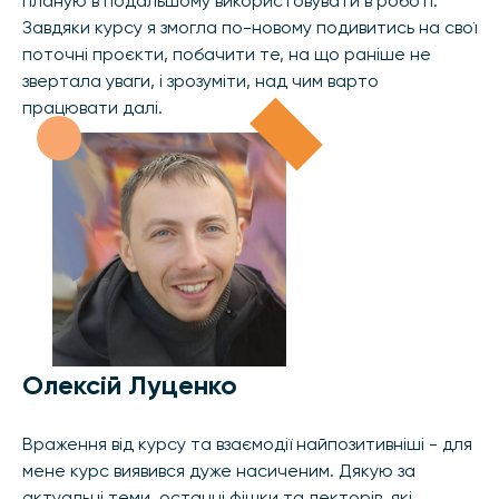
планую в подальшому використовувати в роботі.
Завдяки курсу я змогла по-новому подивитись на свої
поточні проєкти, побачити те, на що раніше не
звертала уваги, і зрозуміти, над чим варто
працювати далі.
Олексій Луценко
Враження від курсу та взаємодії найпозитивніші - для
мене курс виявився дуже насиченим. Дякую за
актуальні теми, останні фішки та лекторів, які