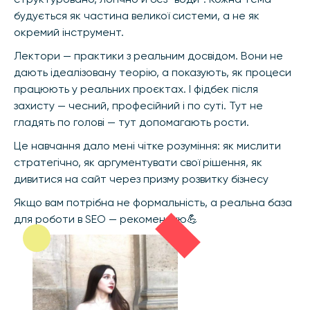
будується як частина великої системи, а не як
окремий інструмент.
Лектори — практики з реальним досвідом. Вони не
дають ідеалізовану теорію, а показують, як процеси
працюють у реальних проєктах. І фідбек після
захисту — чесний, професійний і по суті. Тут не
гладять по голові — тут допомагають рости.
Це навчання дало мені чітке розуміння: як мислити
стратегічно, як аргументувати свої рішення, як
дивитися на сайт через призму розвитку бізнесу
Якщо вам потрібна не формальність, а реальна база
для роботи в SEO — рекомендую💪